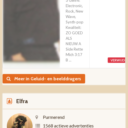
3 Genre:
Electronic,
Rock, New
Wave,
Synth-pop
Kwaliteit:
ZO GOED
ALS
NIEUW A
Side Rette
Mich 3:17
B ...
VERWIJDE
Meer in Geluid- en beelddragers
Elfra
Purmerend
1568 actieve advertenties