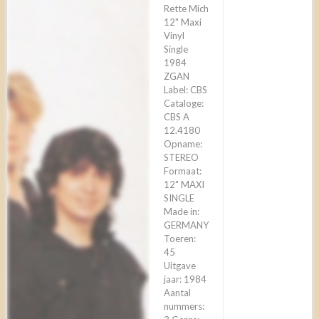
Rette Mich
12" Maxi
Vinyl
Single
1984
ZGAN
Label: CBS
Cataloge:
CBS A
12.4180
Opname:
STEREO
Formaat:
12" MAXI
SINGLE
Made in:
GERMANY
Toeren:
45
Uitgave
jaar: 1984
Aantal
nummers: