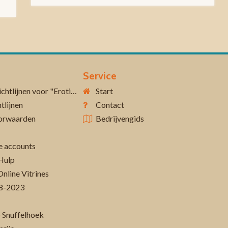
Service
Aanvullende richtlijnen voor "Erotiek 18+"
Start
tlijnen
Contact
orwaarden
Bedrijvengids
 accounts
Hulp
Online Vitrines
-08-2023
 Snuffelhoek