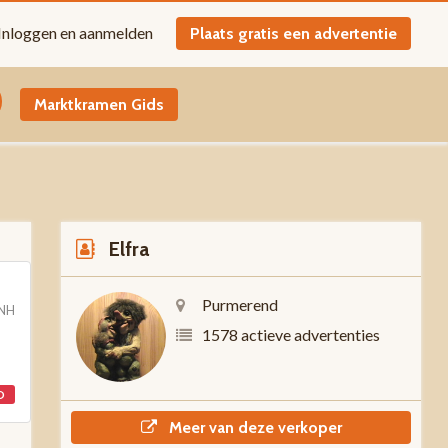
Inloggen en aanmelden
Plaats gratis een advertentie
Marktkramen Gids
Elfra
Purmerend
 NH
1578 actieve advertenties
D
Meer van deze verkoper