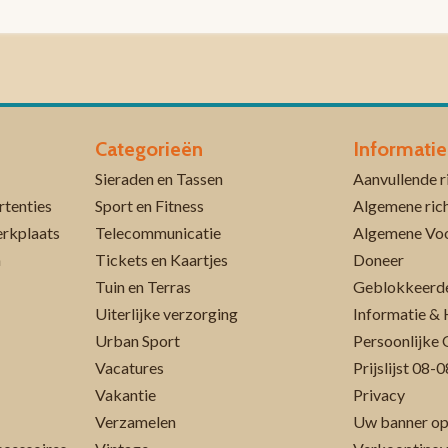
Categorieën
Informatie
Sieraden en Tassen
rtenties
Sport en Fitness
Algemene rich
erkplaats
Telecommunicatie
Algemene Vo
n
Tickets en Kaartjes
Doneer
Tuin en Terras
Geblokkeerde
Uiterlijke verzorging
Informatie & 
Urban Sport
Persoonlijke 
Vacatures
Prijslijst 08
Vakantie
Privacy
Verzamelen
Uw banner op