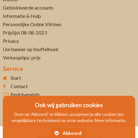
Geblokkeerde accounts
Informatie & Hulp
Persoonlijke Online Vitrines
Prijslijst 08-08-2023
Privacy
Uw banner op Snuffelhoek
Verkooptips: prijs
Service
Start
Contact
Bedrijvengids
Ook wij gebruiken cookies
Door op ‘Akkoord’ te klikken, accepteer je alle cookies (en
vergelijkbare technieken) op onze website. Meer informatie.
Akkoord