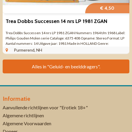
€ 4,50
Trea Dobbs Successen 14 nrs LP 1981 ZGAN
Trea Dobbs Successen 14 nrs LP 1981 ZGAN Nummers 1964 t/m 1968 Label:
Philips Gouden Molen serie Cataloge: 6375 408 Opname: Stereo Format: LP
Aantal nummers: 14 Uitgave jaar: 1981 Made in HOLLAND Genre:
Nederlandstalige Pop ...
Purmerend, NH
Alles in "Geluid- en beelddragers".
Informatie
Aanvullende richtlijnen voor "Erotiek 18+"
Algemene richtlijnen
Algemene Voorwaarden
Doneer