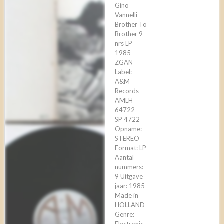
Gino
Vannelli –
Brother To
Brother 9
nrs LP
1985
ZGAN
Label:
A&M
Records –
AMLH
64722 –
SP 4722
Opname:
STEREO
Format: LP
Aantal
nummers:
9 Uitgave
jaar: 1985
Made in
HOLLAND
Genre: