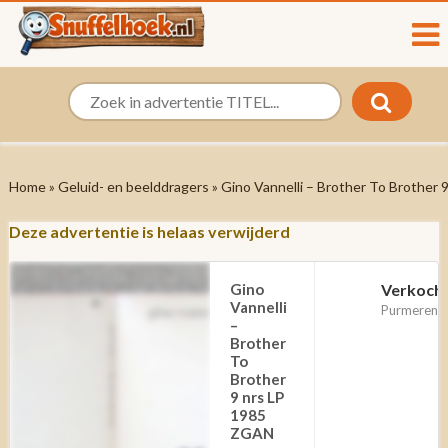
Home
»
Geluid- en beelddragers
» Gino Vannelli – Brother To Brother
Deze advertentie is helaas verwijderd
Gino
Verkoch
Vannelli
Purmerend
–
Brother
To
Brother
9 nrs LP
1985
ZGAN