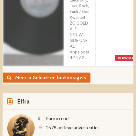
Electronic,
Jazz, Rock,
Funk / Soul
Kwaliteit
ZO GOED
ALS
NIEUW
SIDE ONE
A1
Appaloosa
4:44 A2 ...
VERWIJDE
Meer in Geluid- en beelddragers
Elfra
Purmerend
1578 actieve advertenties