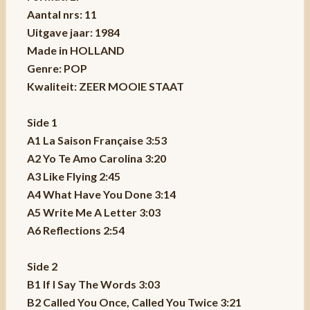
Aantal nrs: 11
Uitgave jaar: 1984
Made in HOLLAND
Genre: POP
Kwaliteit: ZEER MOOIE STAAT
Side 1
A1 La Saison Française 3:53
A2 Yo Te Amo Carolina 3:20
A3 Like Flying 2:45
A4 What Have You Done 3:14
A5 Write Me A Letter 3:03
A6 Reflections 2:54
Side 2
B1 If I Say The Words 3:03
B2 Called You Once, Called You Twice 3:21