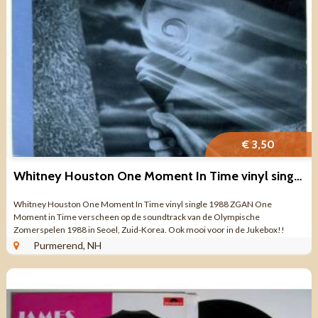
€ 3,50
Whitney Houston One Moment In Time vinyl single 1988 ZGAN
Whitney Houston One Moment In Time vinyl single 1988 ZGAN One
Moment in Time verscheen op de soundtrack van de Olympische
Zomerspelen 1988 in Seoel, Zuid-Korea. Ook mooi voor in de Jukebox!!
CARA A / SIDE A Whitney Houston – One ...
Purmerend, NH