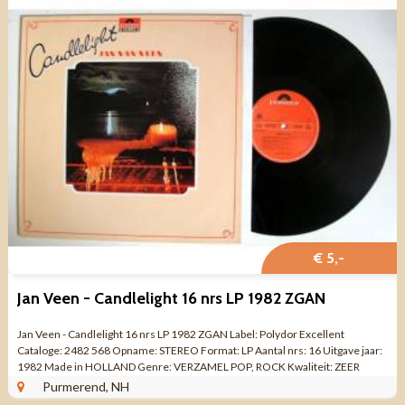
€ 5,-
Jan Veen - Candlelight 16 nrs LP 1982 ZGAN
Jan Veen - Candlelight 16 nrs LP 1982 ZGAN Label: Polydor Excellent
Cataloge: 2482 568 Opname: STEREO Format: LP Aantal nrs: 16 Uitgave jaar:
1982 Made in HOLLAND Genre: VERZAMEL POP, ROCK Kwaliteit: ZEER
MOOIE STAAT Kant 1 ...
Purmerend, NH