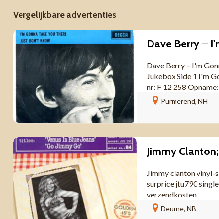
Vergelijkbare advertenties
Dave Berry – I'm Gon
Jukebox Side 1 I'm G
nr: F 12 258 Opname
Purmerend, NH
Jimmy clanton vinyl-si
surprice jtu790 single
verzendkosten
Deurne, NB