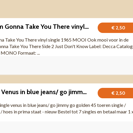
Dave Berry – I'm Gonna Take You There vinyl single 1965 MOOI
€ 2,50
na Take You There vinyl single 1965 MOOI Ook mooi voor in de
onna Take You There Side 2 Just Don't Know Label: Decca Catalog
: MONO Formaat: ...
Jimmy Clanton; Venus in blue jeans/ go jimmy go- nieuw
€ 2,50
ngle venus in blue jeans/ go jimmy go golden 45 toeren single /
 / hoes in prima staat - nieuw Bestel tot 7 singles en betaal maar 1 