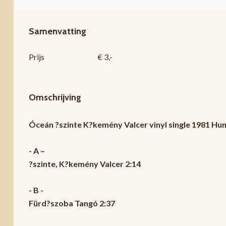
Samenvatting
Prijs
€ 3,-
Omschrijving
Óceán ?szinte K?kemény Valcer vinyl single 1981 H
- A –
?szinte, K?kemény Valcer 2:14
- B -
Fürd?szoba Tangó 2:37