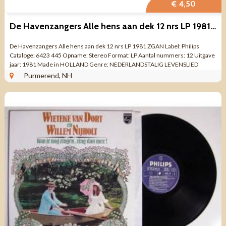
€ 4,50
De Havenzangers Alle hens aan dek 12 nrs LP 1981 ZGAN
De Havenzangers Alle hens aan dek 12 nrs LP 1981 ZGAN Label: Philips
Cataloge: 6423 445 Opname: Stereo Format: LP Aantal nummers: 12 Uitgave
jaar: 1981 Made in HOLLAND Genre: NEDERLANDSTALIG LEVENSLIED
Kwaliteit: ZO GOED ALS ...
Purmerend, NH