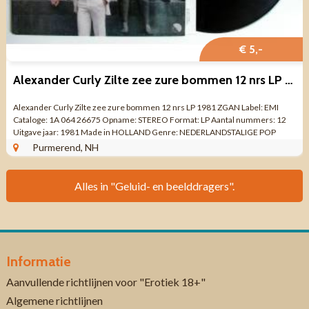
€ 5,-
Alexander Curly Zilte zee zure bommen 12 nrs LP 1981 ZGAN
Alexander Curly Zilte zee zure bommen 12 nrs LP 1981 ZGAN Label: EMI
Cataloge: 1A 064 26675 Opname: STEREO Format: LP Aantal nummers: 12
Uitgave jaar: 1981 Made in HOLLAND Genre: NEDERLANDSTALIGE POP
Kwaliteit: ZO GOED ALS NIEUW ...
Purmerend, NH
Alles in "Geluid- en beelddragers".
Informatie
Aanvullende richtlijnen voor "Erotiek 18+"
Algemene richtlijnen