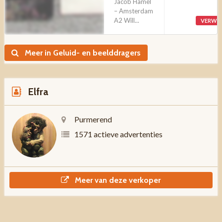
Jacob Hamel
– Amsterdam
A2 Will...
VERWI
Meer in Geluid- en beelddragers
Elfra
Purmerend
1571 actieve advertenties
Meer van deze verkoper