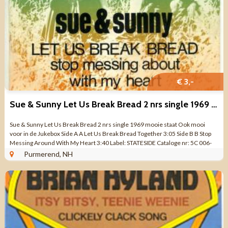
€ 3,-
Sue & Sunny Let Us Break Bread 2 nrs single 1969 mooie staat
Sue & Sunny Let Us Break Bread 2 nrs single 1969 mooie staat Ook mooi
voor in de Jukebox Side A A Let Us Break Bread Together 3:05 Side B B Stop
Messing Around With My Heart 3:40 Label: STATESIDE Cataloge nr: 5C 006-
90884 M ...
Purmerend, NH