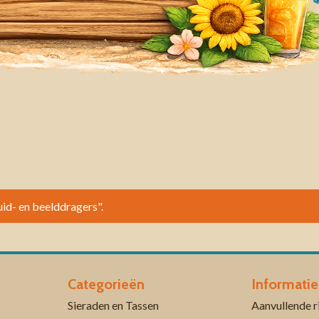
uid- en beelddragers".
Categorieën
Informatie
Sieraden en Tassen