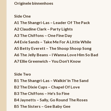
Originele binnenhoes
Side One
A1 The Shangri-Las – Leader Of The Pack
A2 Claudine Clark – Party Lights
A3 The Chiffons – One Fine Day
A4 Evie Sands – Take Me For A Little While
A5 Betty Everett – The Shoop Shoop Song
A6 The Jelly Beans – I Wanna Love Him So Bad
A7 Ellie Greenwich – You Don't Know
Side Two
B1 The Shangri-Las – Walkin' In The Sand
B2 The Dixie Cups – Chapel Of Love
B3 The Chiffons – He's So Fine
B4 Jaynetts – Sally, Go Round The Roses
B5 The Sisters – Gee Baby Gee