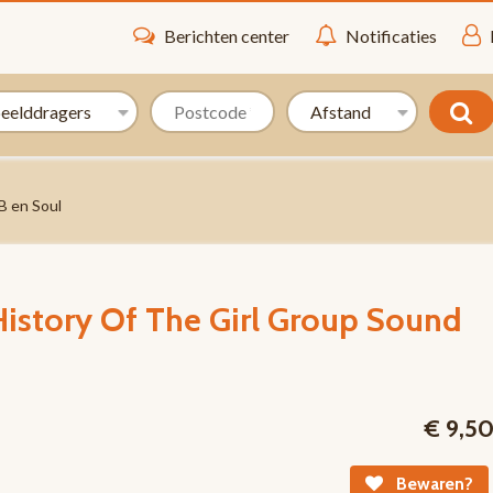
Berichten center
Notificaties
 en Soul
istory Of The Girl Group Sound
€ 9,5
Bewaren?