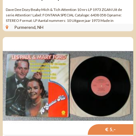
Dave Dee Dozy Beaky Mich & Tich Attention 10 nrs LP 1973 ZGAN Uit de
serie Attention! Label: FONTANA SPECIAL Cataloge: 6438 058 Opname:
STEREO Format: LP Aantal nummers: 10 Uitgave jaar 1973 Made in
GERMANY Genre: Pop ...
Purmerend, NH
€ 5,-