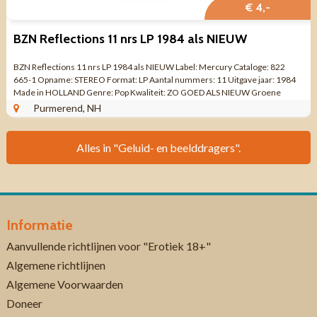
€ 4,-
BZN Reflections 11 nrs LP 1984 als NIEUW
BZN Reflections 11 nrs LP 1984 als NIEUW Label: Mercury Cataloge: 822
665-1 Opname: STEREO Format: LP Aantal nummers: 11 Uitgave jaar: 1984
Made in HOLLAND Genre: Pop Kwaliteit: ZO GOED ALS NIEUW Groene
binnenhoes met songteksten SIDE 1 ...
Purmerend, NH
Alles in "Geluid- en beelddragers".
Informatie
Aanvullende richtlijnen voor "Erotiek 18+"
Algemene richtlijnen
Algemene Voorwaarden
Doneer