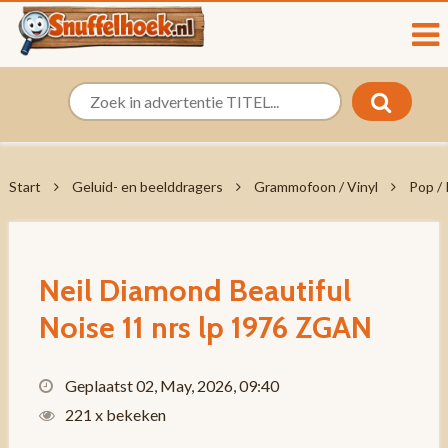
Start
Geluid- en beelddragers
Grammofoon / Vinyl
Pop /
Neil Diamond Beautiful
Noise 11 nrs lp 1976 ZGAN
Geplaatst 02, May, 2026, 09:40
221 x bekeken