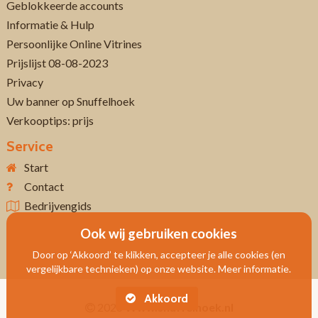
Geblokkeerde accounts
Informatie & Hulp
Persoonlijke Online Vitrines
Prijslijst 08-08-2023
Privacy
Uw banner op Snuffelhoek
Verkooptips: prijs
Service
Start
Contact
Bedrijvengids
Ook wij gebruiken cookies
Door op ‘Akkoord’ te klikken, accepteer je alle cookies (en
vergelijkbare technieken) op onze website. Meer informatie.
Akkoord
2026
Www.snuffelhoek.nl