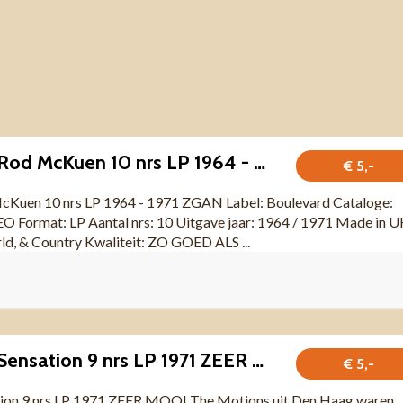
Rod McKuen – Rod McKuen 10 nrs LP 1964 - 1971 ZGAN
€ 5,-
Kuen 10 nrs LP 1964 - 1971 ZGAN Label: Boulevard Cataloge:
Format: LP Aantal nrs: 10 Uitgave jaar: 1964 / 1971 Made in U
ld, & Country Kwaliteit: ZO GOED ALS ...
The Motions – Sensation 9 nrs LP 1971 ZEER MOOI
€ 5,-
tion 9 nrs LP 1971 ZEER MOOI The Motions uit Den Haag waren