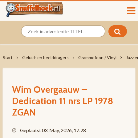
Start
Geluid- en beelddragers
Grammofoon / Vinyl
Jazz e
Wim Overgaauw –
Dedication 11 nrs LP 1978
ZGAN
Geplaatst 03, May, 2026, 17:28