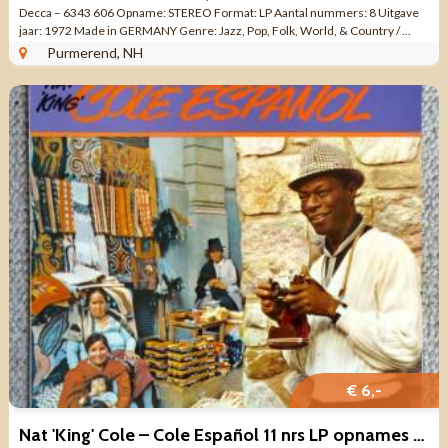
Decca – 6343 606 Opname: STEREO Format: LP Aantal nummers: 8 Uitgave
jaar: 1972 Made in GERMANY Genre: Jazz, Pop, Folk, World, & Country / ...
Purmerend, NH
€ 6,-
Nat 'King' Cole – Cole Español 11 nrs LP opnames 1958 ZGAN