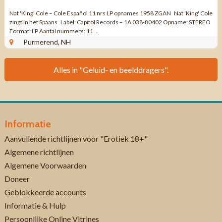
Nat 'King' Cole – Cole Español 11 nrs LP opnames 1958 ZGAN Nat 'King' Cole
zingt in het Spaans Label: Capitol Records – 1A 038-80402 Opname: STEREO
Format: LP Aantal nummers: 11 ...
Purmerend, NH
Alles in "Geluid- en beelddragers".
Informatie
Aanvullende richtlijnen voor "Erotiek 18+"
Algemene richtlijnen
Algemene Voorwaarden
Doneer
Geblokkeerde accounts
Informatie & Hulp
Persoonlijke Online Vitrines