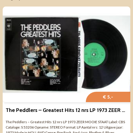
€ 5,-
The Peddlers – Greatest Hits 12 nrs LP 1973 ZEER MOOIE STAAT
The Peddlers – Greatest Hits 12 nrs LP 1973 ZEER MOOIE STAAT Label: CBS
Cataloge: S 53206 Opname: STEREO Format: LP Aantal nrs: 12 Uitgave jaar:
1973 Made in HOLLAND Genre: Pop Rock, Soul-Jazz, Rhythm & Blues ...