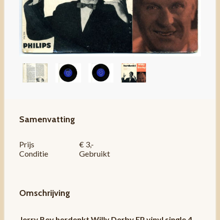
Samenvatting
Prijs
€ 3,-
Conditie
Gebruikt
Omschrijving
Jerry Bey herdenkt Willy Derby EP vinyl single 4