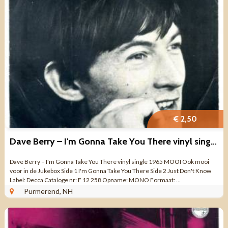
€ 2,50
Dave Berry – I'm Gonna Take You There vinyl single 1965 MOOI
Dave Berry – I'm Gonna Take You There vinyl single 1965 MOOI Ook mooi
voor in de Jukebox Side 1 I'm Gonna Take You There Side 2 Just Don't Know
Label: Decca Cataloge nr: F 12 258 Opname: MONO Formaat: ...
Purmerend, NH