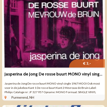
€ 3,-
Jasperina de Jong De rosse buurt MONO vinyl single 1967 ZGAN
Jasperina de Jong De rosse buurt MONO vinyl single 1967 MOOI Ook mooi
voor in de jukebox Kant 1 De rosse buurt Kant 2 Mevrouw de Bruin Label:
Philips Cataloge nr: JF 327 957 Opname: MONO Formaat: SINGLE VINYL
Toeren: 45 ...
Purmerend, NH