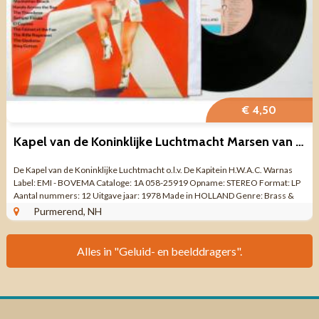
€ 4,50
Kapel van de Koninklijke Luchtmacht Marsen van John Philip Sousa
De Kapel van de Koninklijke Luchtmacht o.l.v. De Kapitein H.W.A.C. Warnas
Label: EMI - BOVEMA Cataloge: 1A 058-25919 Opname: STEREO Format: LP
Aantal nummers: 12 Uitgave jaar: 1978 Made in HOLLAND Genre: Brass &
Military ...
Purmerend, NH
Alles in "Geluid- en beelddragers".