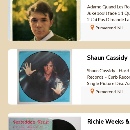
Adamo Quand Les Rose
Jukebox!! face 1 1 Qu
2 J'ai Pas D'mandé La V
Purmerend, NH
Shaun Cassidy ‎- Hard
Records – Curb Reco
Single Picture Disc Aan
Purmerend, NH