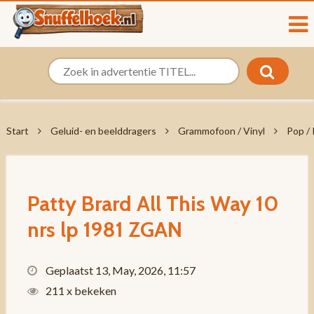
Start
Geluid- en beelddragers
Grammofoon / Vinyl
Pop /
Patty Brard ‎All This Way 10
nrs lp 1981 ZGAN
Geplaatst 13, May, 2026, 11:57
211 x bekeken