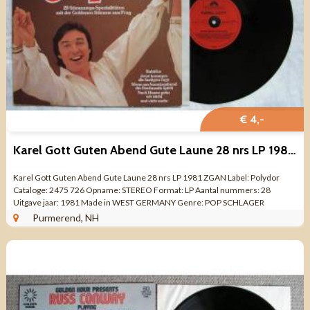
€ 4,-
Karel Gott Guten Abend Gute Laune 28 nrs LP 1981 ZGAN
Karel Gott Guten Abend Gute Laune 28 nrs LP 1981 ZGAN Label: Polydor
Cataloge: 2475 726 Opname: STEREO Format: LP Aantal nummers: 28
Uitgave jaar: 1981 Made in WEST GERMANY Genre: POP SCHLAGER
Kwaliteit: ZO GOED ALS NIEUW ...
Purmerend, NH