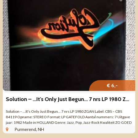
€ 6,-
Solution – ...It's Only Just Begun... 7 nrs LP 1980 ZGAN
Solution – ...It's Only Just Begun... 7 nrs LP 1980 ZGAN Label: CBS – CBS
84119 Opname: STEREO Format: LP GATEFOLD Aantal nummers: 7 Uitgave
jaar: 1982 Made in HOLLAND Genre: Jazz, Pop, Jazz-Rock Kwaliteit ZO GOED
...
Purmerend, NH