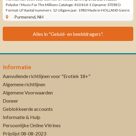
Polydor / Music For The Millions Cataloge: 810 814-1 Opname: STEREO
Format: LP Aantal nummers: 12 Uitgave jaar: 1983 Made in HOLLAND Genre:
Nederlandstalige Pop ...
Purmerend, NH
Alles in "Geluid- en beelddragers".
Informatie
Aanvullende richtlijnen voor "Erotiek 18+"
Algemene richtlijnen
Algemene Voorwaarden
Doneer
Geblokkeerde accounts
Informatie & Hulp
Persoonlijke Online Vitrines
Prijslijst 08-08-2023