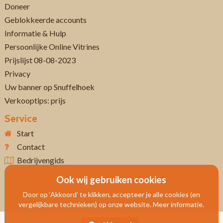
Doneer
Geblokkeerde accounts
Informatie & Hulp
Persoonlijke Online Vitrines
Prijslijst 08-08-2023
Privacy
Uw banner op Snuffelhoek
Verkooptips: prijs
Service
Start
Contact
Bedrijvengids
Ook wij gebruiken cookies
Door op ‘Akkoord’ te klikken, accepteer je alle cookies (en
vergelijkbare technieken) op onze website. Meer informatie.