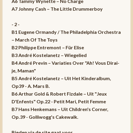
A6 Tammy Wynette – No Charge
A7 Johnny Cash – The Little Drummerboy
- 2 -
B1 Eugene Ormandy / The Philadelphia Orchestra
– March Of The Toys
B2 Philippe Entremont – Für Elise
B3 André Kostelanetz – Wiegelied
B4 André Previn – Variaties Over "Ah! Vous Dirai-
je, Maman"
B5 André Kostelanetz – Uit Het Kinderalbum,
Op39 - A. Mars B.
B6 Arthur Gold & Robert Fizdale – Uit "Jeux
D'Enfents" Op.22 - Petit Mari, Petit Femme
B7 Hans Henkemans – Uit Children's Corner,
Op.39 - Golliwogg's Cakewalk.
Bieden via de site gaat voor.