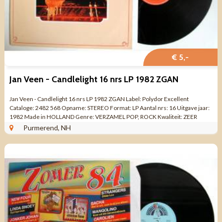
€ 5,-
Jan Veen - Candlelight 16 nrs LP 1982 ZGAN
Jan Veen - Candlelight 16 nrs LP 1982 ZGAN Label: Polydor Excellent
Cataloge: 2482 568 Opname: STEREO Format: LP Aantal nrs: 16 Uitgave jaar:
1982 Made in HOLLAND Genre: VERZAMEL POP, ROCK Kwaliteit: ZEER
MOOIE STAAT Kant 1 ...
Purmerend, NH