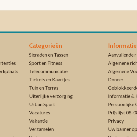
Categorieën
Informatie
Sieraden en Tassen
rtenties
Sport en Fitness
Algemene rich
erkplaats
Telecommunicatie
Algemene Vo
n
Tickets en Kaartjes
Doneer
Tuin en Terras
Geblokkeerde
Uiterlijke verzorging
Informatie & 
Urban Sport
Persoonlijke 
Vacatures
Prijslijst 08
Vakantie
Privacy
Verzamelen
Uw banner op