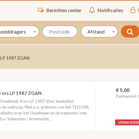
Berichten center
Notificaties
rs LP 1987 ZGAN
€ 5,00
14 nrs LP 1987 ZGAN
Purmerend,
t IJsselmeer 4 nrs LP 1987 Voor levenslied
n de verkoop. Met o.a. artiesten van het TELSTAR
 ballades over het IJsselmeer en de bewoners van
b.v. Volendam / Arnemuide...
VERWIJDER