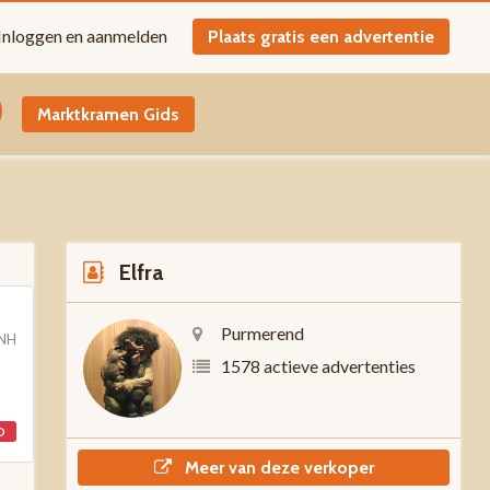
Inloggen en aanmelden
Plaats gratis een advertentie
Marktkramen Gids
Elfra
Purmerend
 NH
1578 actieve advertenties
D
Meer van deze verkoper