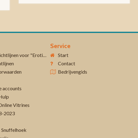
Service
Aanvullende richtlijnen voor "Erotiek 18+"
Start
tlijnen
Contact
orwaarden
Bedrijvengids
 accounts
Hulp
Online Vitrines
-08-2023
 Snuffelhoek