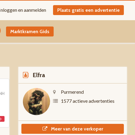
Inloggen en aanmelden
Plaats gratis een advertentie
Marktkramen Gids
Elfra
Purmerend
 NH
1577 actieve advertenties
D
Meer van deze verkoper