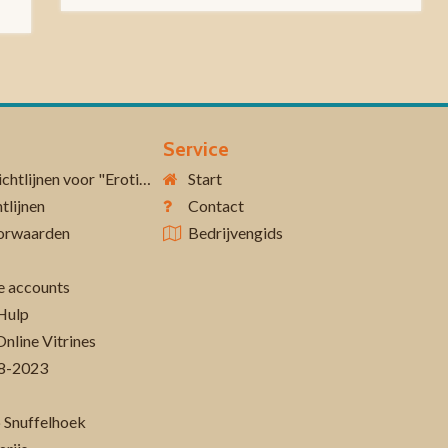
Service
Aanvullende richtlijnen voor "Erotiek 18+"
Start
tlijnen
Contact
orwaarden
Bedrijvengids
 accounts
Hulp
Online Vitrines
-08-2023
 Snuffelhoek