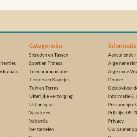
Categorieën
Informatie
Sieraden en Tassen
rtenties
Sport en Fitness
Algemene rich
erkplaats
Telecommunicatie
Algemene Vo
n
Tickets en Kaartjes
Doneer
Tuin en Terras
Geblokkeerde
Uiterlijke verzorging
Informatie & 
Urban Sport
Persoonlijke 
Vacatures
Prijslijst 08
Vakantie
Privacy
Verzamelen
Uw banner op