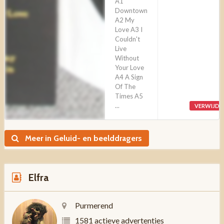
A1
Downtown
A2 My
Love A3 I
Couldn't
Live
Without
Your Love
A4 A Sign
Of The
Times A5
...
VERWIJDE
Meer in Geluid- en beelddragers
Elfra
Purmerend
1581 actieve advertenties