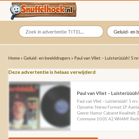
Home
»
Geluid- en beelddragers
» Paul van Vliet – Luisterùùùh! 5 
Deze advertentie is helaas verwijderd
Paul van Vliet – Luisterùùù
Paul van Vliet – Luisterùùùh! 5 n
Opname: Stereo Format: LP Aantal
Genre: Humor Cabaret Kwaliteit:
Commune 10:05 A2 WHAM! Recht 