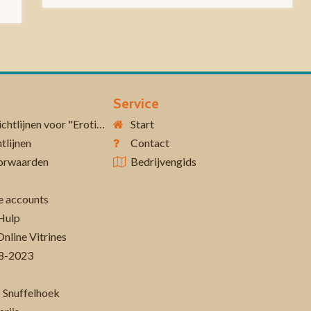
Service
Aanvullende richtlijnen voor "Erotiek 18+"
Start
tlijnen
Contact
orwaarden
Bedrijvengids
 accounts
Hulp
Online Vitrines
-08-2023
 Snuffelhoek