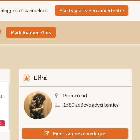
Inloggen en aanmelden
Plaats gratis een advertentie
Marktkramen Gids
Elfra
Purmerend
 NH
1580 actieve advertenties
D
Meer van deze verkoper