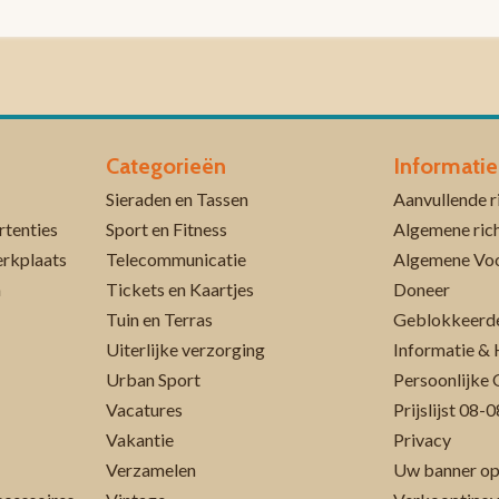
Categorieën
Informatie
Sieraden en Tassen
rtenties
Sport en Fitness
Algemene rich
erkplaats
Telecommunicatie
Algemene Vo
n
Tickets en Kaartjes
Doneer
Tuin en Terras
Geblokkeerde
Uiterlijke verzorging
Informatie & 
Urban Sport
Persoonlijke 
Vacatures
Prijslijst 08
Vakantie
Privacy
Verzamelen
Uw banner op