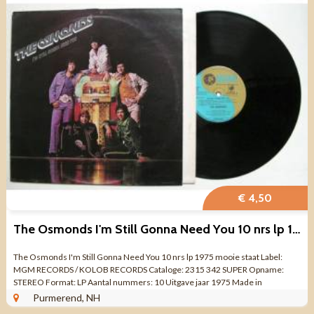
€ 4,50
The Osmonds I'm Still Gonna Need You 10 nrs lp 1975 mooi
The Osmonds I'm Still Gonna Need You 10 nrs lp 1975 mooie staat Label:
MGM RECORDS / KOLOB RECORDS Cataloge: 2315 342 SUPER Opname:
STEREO Format: LP Aantal nummers: 10 Uitgave jaar 1975 Made in
ENGLAND Genre: Pop Rock ...
Purmerend, NH