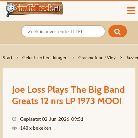
Start
Geluid- en beelddragers
Grammofoon / Vinyl
Jazz e
Joe Loss Plays The Big Band
Greats 12 nrs LP 1973 MOOI
Geplaatst 02, Jun, 2026, 09:51
148 x bekeken