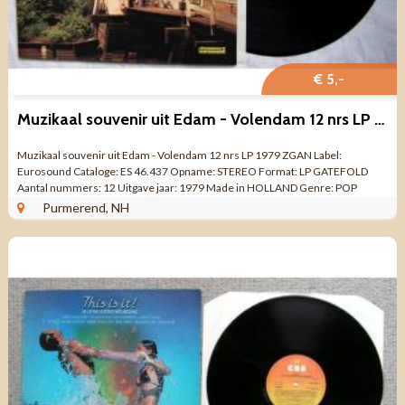
€ 5,-
Muzikaal souvenir uit Edam - Volendam 12 nrs LP 1979 ZGAN
Muzikaal souvenir uit Edam - Volendam 12 nrs LP 1979 ZGAN Label:
Eurosound Cataloge: ES 46.437 Opname: STEREO Format: LP GATEFOLD
Aantal nummers: 12 Uitgave jaar: 1979 Made in HOLLAND Genre: POP
KLASSIEK Kwaliteit: ZO GOED ALS ...
Purmerend, NH