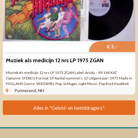
€ 5,-
Muziek als medicijn 12 nrs LP 1975 ZGAN
Muziek als medicijn 12 nrs LP 1975 ZGAN Label: Ariola – 89 144 XAT
Opname: STEREO Format: LP Aantal nummers: 12 Uitgave jaar: 1975 Made in
HOLLAND Genre: VERZAMEL Pop, Schlager, Light Music, Pop Rock Kwaliteit
ZO GOED ALS ...
Purmerend, NH
Alles in "Geluid- en beelddragers".