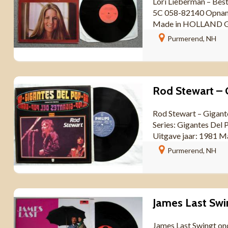
Lori Lieberman – Bes
5C 058-82140 Opname
Made in HOLLAND Ge
Purmerend, NH
Rod Stewart – Gigant
Series: Gigantes Del
Uitgave jaar: 1981 Ma
Purmerend, NH
James Last Swingt on