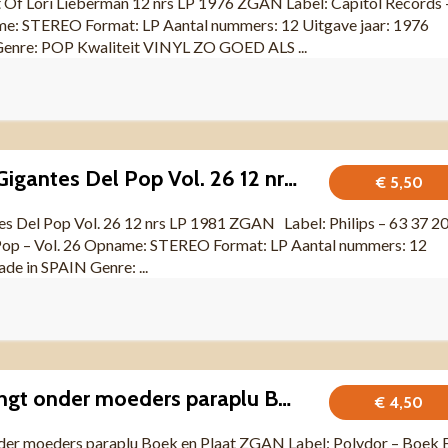
t Of Lori Lieberman 12 nrs LP 1976 ZGAN Label: Capitol Records 
: STEREO Format: LP Aantal nummers: 12 Uitgave jaar: 1976
nre: POP Kwaliteit VINYL ZO GOED ALS ...
Rod Stewart – Gigantes Del Pop Vol. 26 12 nrs LP 1981 ZGAN
€ 5,50
es Del Pop Vol. 26 12 nrs LP 1981 ZGAN Label: Philips – 63 37 2
 Pop – Vol. 26 Opname: STEREO Format: LP Aantal nummers: 12
de in SPAIN Genre: ...
James Last Swingt onder moeders paraplu Boek en Plaat ZGAN
€ 4,50
der moeders paraplu Boek en Plaat ZGAN Label: Polydor – Boek 