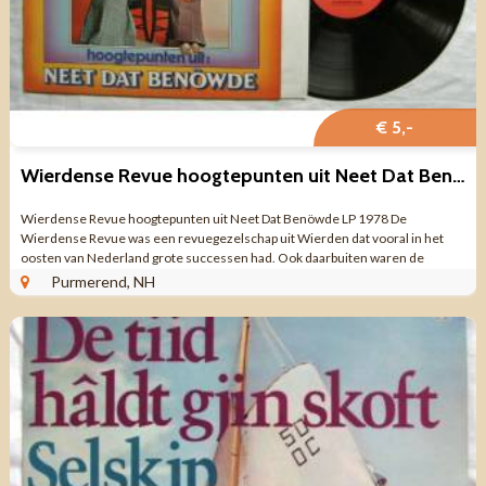
€ 5,-
Wierdense Revue hoogtepunten uit Neet Dat Benöwde LP 1978 ZGAN
Wierdense Revue hoogtepunten uit Neet Dat Benöwde LP 1978 De
Wierdense Revue was een revuegezelschap uit Wierden dat vooral in het
oosten van Nederland grote successen had. Ook daarbuiten waren de
theatershows populair. Het ...
Purmerend, NH