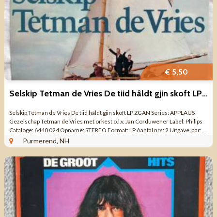
€ 5,50
Selskip Tetman de Vries De tiid hâldt gjin skoft LP ZGAN
Selskip Tetman de Vries De tiid hâldt gjin skoft LP ZGAN Series: APPLAUS
Gezelschap Tetman de Vries met orkest o.l.v. Jan Corduwener Label: Philips
Cataloge: 6440 024 Opname: STEREO Format: LP Aantal nrs: 2 Uitgave jaar: ...
Purmerend, NH