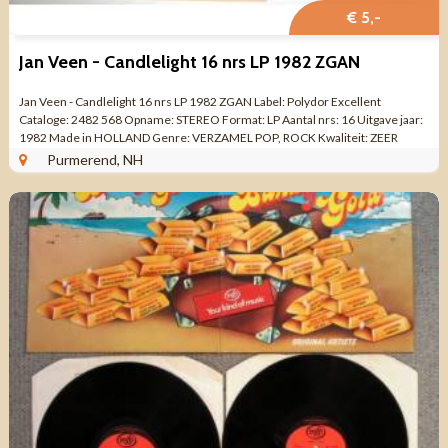
€ 5,-
Jan Veen - Candlelight 16 nrs LP 1982 ZGAN
Jan Veen - Candlelight 16 nrs LP 1982 ZGAN Label: Polydor Excellent
Cataloge: 2482 568 Opname: STEREO Format: LP Aantal nrs: 16 Uitgave jaar:
1982 Made in HOLLAND Genre: VERZAMEL POP, ROCK Kwaliteit: ZEER
MOOIE STAAT Kant 1 ...
Purmerend, NH