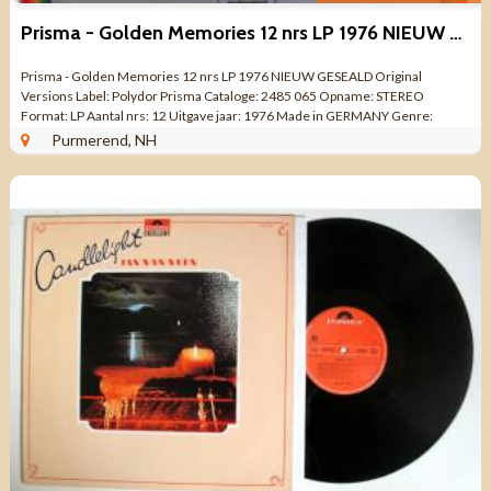
Prisma - Golden Memories 12 nrs LP 1976 NIEUW GESEALD
Prisma - Golden Memories 12 nrs LP 1976 NIEUW GESEALD Original
Versions Label: Polydor Prisma Cataloge: 2485 065 Opname: STEREO
Format: LP Aantal nrs: 12 Uitgave jaar: 1976 Made in GERMANY Genre:
Verzamel Pop, Jazz, Soft Rock, ...
Purmerend, NH