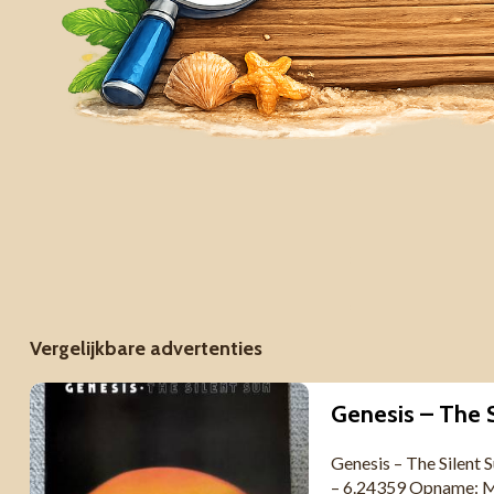
Vergelijkbare advertenties
Genesis – The 
Genesis – The Silen
– 6.24359 Opname: M