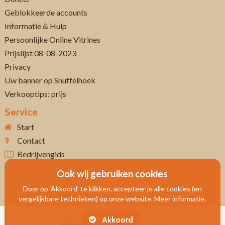
Geblokkeerde accounts
Informatie & Hulp
Persoonlijke Online Vitrines
Prijslijst 08-08-2023
Privacy
Uw banner op Snuffelhoek
Verkooptips: prijs
Service
Start
Contact
Bedrijvengids
Ook wij gebruiken cookies
Door op ‘Akkoord’ te klikken, accepteer je alle cookies (en
vergelijkbare technieken) op onze website. Meer informatie.
Akkoord