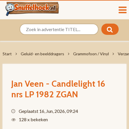
Start
Geluid- en beelddragers
Grammofoon / Vinyl
Verza
Jan Veen - Candlelight 16
nrs LP 1982 ZGAN
Geplaatst 16, Jun, 2026, 09:24
128 x bekeken