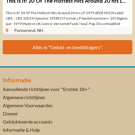
This Is It! 20 Of The Hottest Hits Around 20 nrs LP 1979 ZGAN
This Is It! 20 Of The Hottest Hits Around 20 nrs LP 1979 ZEER MOOI Label:
CBS – CBS 10014 Opname: STEREO Format: LP Aantal nummers: 20 Uitgave
jaar: 1979 Made in UK Genre: Verzamel Funk / Soul, Pop, Disco Kwaliteit
VINYL ...
Purmerend, NH
Alles in "Geluid- en beelddragers".
Informatie
Aanvullende richtlijnen voor "Erotiek 18+"
Algemene richtlijnen
Algemene Voorwaarden
Doneer
Geblokkeerde accounts
Informatie & Hulp