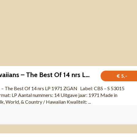
The Kilima Hawaiians – The Best Of 14 nrs LP 1971 ZGAN
€ 5,-
 – The Best Of 14 nrs LP 1971 ZGAN Label: CBS – S 53015
at: LP Aantal nummers: 14 Uitgave jaar: 1971 Made in
 World, & Country / Hawaiian Kwaliteit: ...