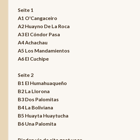
Seite 1
A1 O'Cangaceiro
A2 Huayno De La Roca
A3 El Cóndor Pasa
A4 Achachau
A5 Los Mandamientos
A6 El Cuchipe
Seite 2
B1 El Humahuaqueño
B2 La Llorona
B3 Dos Palomitas
B4 La Boliviana
B5 Huayta Huaytucha
B6 Una Palomita
Bieden via de site gaat voor.