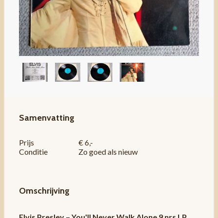
Samenvatting
Prijs
€ 6,-
Conditie
Zo goed als nieuw
Omschrijving
Elvis Presley – You'll Never Walk Alone 9 nrs LP