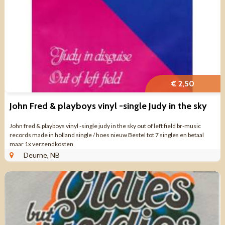
€ 2,50
John Fred & playboys vinyl -single Judy in the sky
John fred & playboys vinyl -single judy in the sky out of left field br-music
records made in holland single / hoes nieuw Bestel tot 7 singles en betaal
maar 1x verzendkosten
Deurne, NB