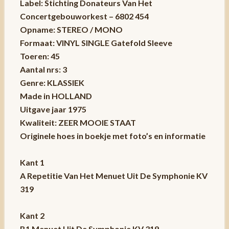
Label: Stichting Donateurs Van Het
Concertgebouworkest – 6802 454
Opname: STEREO / MONO
Formaat: VINYL
SINGLE Gatefold Sleeve
Toeren: 45
Aantal nrs: 3
Genre: KLASSIEK
Made in HOLLAND
Uitgave jaar 1975
Kwaliteit: ZEER MOOIE STAAT
Originele hoes in boekje met foto’s en informatie
Kant 1
A Repetitie Van Het Menuet Uit De Symphonie KV
319
Kant 2
B1 Menuet Uit De Symphonie KV 319