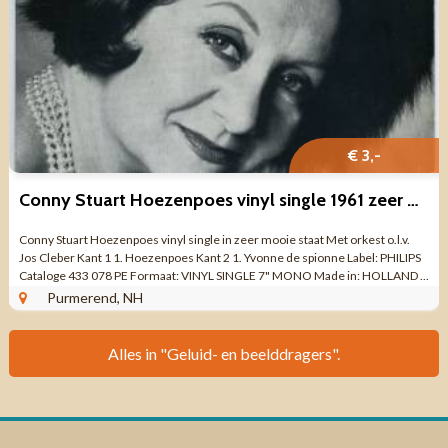
€ 3,-
Conny Stuart Hoezenpoes vinyl single 1961 zeer mooie staat
Conny Stuart Hoezenpoes vinyl single in zeer mooie staat Met orkest o.l.v.
Jos Cleber Kant 1 1. Hoezenpoes Kant 2 1. Yvonne de spionne Label: PHILIPS
Cataloge 433 078 PE Formaat: VINYL SINGLE 7" MONO Made in: HOLLAND ...
Purmerend, NH
Alles in "Geluid- en beelddragers".