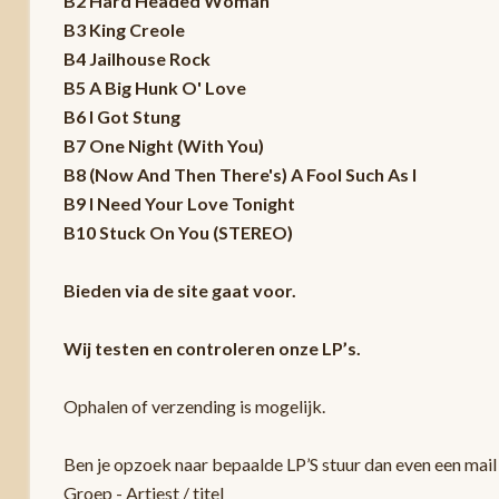
B2 Hard Headed Woman
B3 King Creole
B4 Jailhouse Rock
B5 A Big Hunk O' Love
B6 I Got Stung
B7 One Night (With You)
B8 (Now And Then There's) A Fool Such As I
B9 I Need Your Love Tonight
B10 Stuck On You (STEREO)
Bieden via de site gaat voor.
Wij testen en controleren onze LP’s.
Ophalen of verzending is mogelijk.
Ben je opzoek naar bepaalde LP’S stuur dan even een mail 
Groep - Artiest / titel