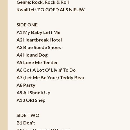
Genre: Rock, Rock & Roll
Kwaliteit ZO GOED ALS NIEUW
SIDE ONE
A1 My Baby Left Me
A2 Heartbreak Hotel
A3 Blue Suede Shoes
A4 Hound Dog
A5 Love Me Tender
A6 Got A Lot O' Livin' To Do
A7 (Let Me Be Your) Teddy Bear
A8 Party
A9 All Shook Up
A10 Old Shep
SIDE TWO
B1 Don't