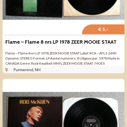
€ 5,-
Flame – Flame 8 nrs LP 1978 ZEER MOOIE STAAT
Flame – Flame 8 nrs LP 1978 ZEER MOOIE STAAT Label: RCA – AFL1-2690
Opname: STEREO Format: LP Aantal nummers: 8 Uitgave jaar: 1978 Made in
CANADA Genre: Rock Kwaliteit VINYL ZEER MOOIE STAAT / HOES
GEBRUIKSSPOREN ...
Purmerend, NH