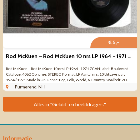
€ 5,-
Rod McKuen – Rod McKuen 10 nrs LP 1964 - 1971 ZGAN
Rod McKuen – Rod McKuen 10 nrs LP 1964 - 1971 ZGAN Label: Boulevard
Cataloge: 4062 Opname: STEREO Format: LP Aantal nrs: 10 Uitgave jaar:
1964 / 1971 Made in UK Genre: Pop, Folk, World, & Country Kwaliteit: ZO
GOED ALS ...
Purmerend, NH
Alles in "Geluid- en beelddragers".
Informatie