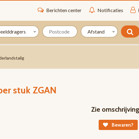
Berichten center
Notificaties
erlandstalig
per stuk ZGAN
Zie omschrijvin
Bewaren?