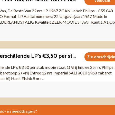
Verkocht
 Van, De Beste Van 22 nrs LP 1967 ZGAN Label: Philips – 855 048
Format: LP Aantal nummers: 22 Uitgave jaar: 1967 Made in
DERLANDSTALIG Kwaliteit ZEER MOOIE STAAT Kant 1 A1 Op
Henk Elsink 4 verschillende LP’s €3,50 per stuk mooie staat
Zie omschrijvi
lende LP’s €3,50 per stuk mooie staat 1) Vrij Entree 25 nrs Philips
aret pop 2) Vrij Entree 12 nrs Imperial SALI 8010 1968 cabaret
t bij Henk Elsink 8 nrs ...
uid- en beelddragers".