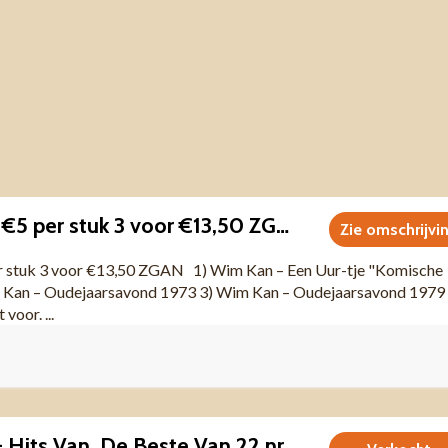
Wim Kan 3 LPs €5 per stuk 3 voor €13,50 ZGAN
Zie omschrijvi
r stuk 3 voor €13,50 ZGAN 1) Wim Kan – Een Uur-tje "Komische
Kan – Oudejaarsavond 1973 3) Wim Kan – Oudejaarsavond 197
voor. ...
Harry Bannink - Hits Van, De Beste Van 22 nrs LP 1967 ZGAN