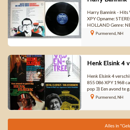
Harry Bannink - Hits
XPY Opname: STEREO 
HOLLAND Genre: NE
...
Purmerend, NH
Henk Elsink 4 verschil
855 086 XPY 1968 cab
pop 3) Een avond te gas
Purmerend, NH
Alles in "Gel