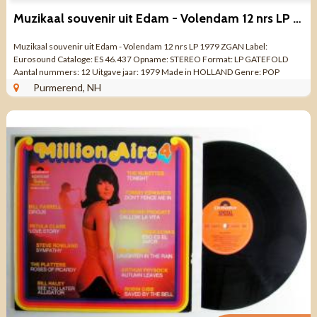
Muzikaal souvenir uit Edam - Volendam 12 nrs LP 1979 ZGAN
Muzikaal souvenir uit Edam - Volendam 12 nrs LP 1979 ZGAN Label:
Eurosound Cataloge: ES 46.437 Opname: STEREO Format: LP GATEFOLD
Aantal nummers: 12 Uitgave jaar: 1979 Made in HOLLAND Genre: POP
KLASSIEK Kwaliteit: ZO GOED ALS ...
Purmerend, NH