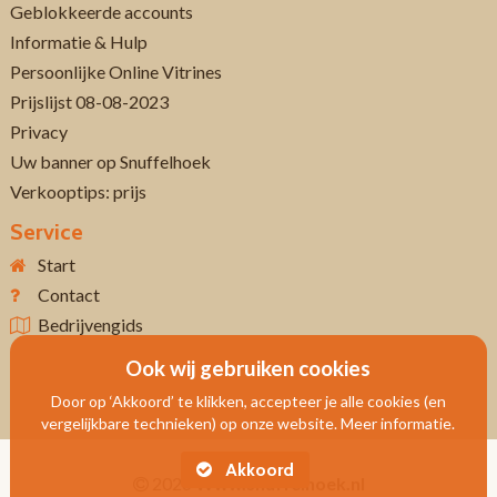
Geblokkeerde accounts
Informatie & Hulp
Persoonlijke Online Vitrines
Prijslijst 08-08-2023
Privacy
Uw banner op Snuffelhoek
Verkooptips: prijs
Service
Start
Contact
Bedrijvengids
Ook wij gebruiken cookies
Door op ‘Akkoord’ te klikken, accepteer je alle cookies (en
vergelijkbare technieken) op onze website. Meer informatie.
Akkoord
2026
Www.snuffelhoek.nl