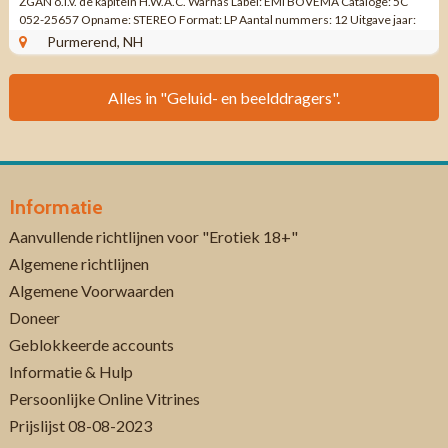
ZGAN o.l.v. de kapitein H.W.A.C. Warnas Label: EMI BOVEMA Cataloge: 5C
052-25657 Opname: STEREO Format: LP Aantal nummers: 12 Uitgave jaar:
1977 Made ...
Purmerend, NH
Alles in "Geluid- en beelddragers".
Informatie
Aanvullende richtlijnen voor "Erotiek 18+"
Algemene richtlijnen
Algemene Voorwaarden
Doneer
Geblokkeerde accounts
Informatie & Hulp
Persoonlijke Online Vitrines
Prijslijst 08-08-2023