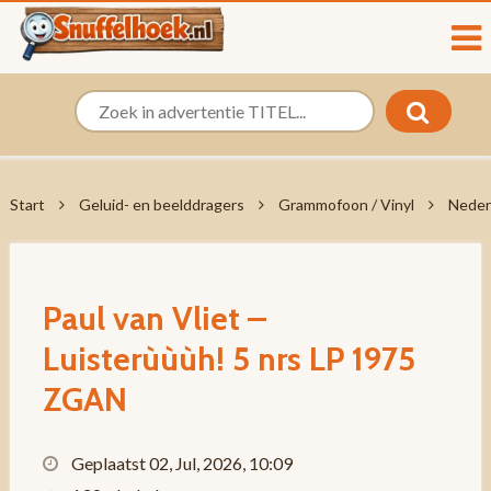
Start
Geluid- en beelddragers
Grammofoon / Vinyl
Neder
Paul van Vliet –
Luisterùùùh! 5 nrs LP 1975
ZGAN
Geplaatst 02, Jul, 2026, 10:09