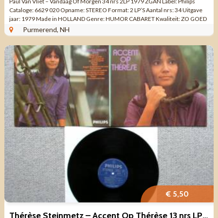
Paul Van Vliet – Vandaag Of Morgen 34 nrs 2LP 1979 ZGAN Label: Philips
Cataloge: 6629 020 Opname: STEREO Format: 2 LP’S Aantal nrs: 34 Uitgave
jaar: 1979 Made in HOLLAND Genre: HUMOR CABARET Kwaliteit: ZO GOED
ALS ...
Purmerend, NH
€ 5,50
Thérèse Steinmetz – Accent Op Thérèse 13 nrs LP 1972 ZGAN