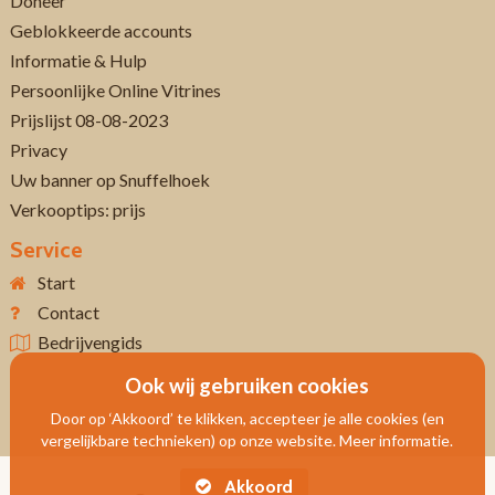
Doneer
Geblokkeerde accounts
Informatie & Hulp
Persoonlijke Online Vitrines
Prijslijst 08-08-2023
Privacy
Uw banner op Snuffelhoek
Verkooptips: prijs
Service
Start
Contact
Bedrijvengids
Ook wij gebruiken cookies
Door op ‘Akkoord’ te klikken, accepteer je alle cookies (en
vergelijkbare technieken) op onze website. Meer informatie.
Akkoord