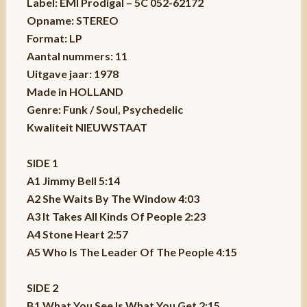
Label: EMI Prodigal – 5C 052-62172
Opname: STEREO
Format: LP
Aantal nummers: 11
Uitgave jaar: 1978
Made in HOLLAND
Genre: Funk / Soul, Psychedelic
Kwaliteit NIEUWSTAAT
SIDE 1
A1 Jimmy Bell 5:14
A2 She Waits By The Window 4:03
A3 It Takes All Kinds Of People 2:23
A4 Stone Heart 2:57
A5 Who Is The Leader Of The People 4:15
SIDE 2
B1 What You See Is What You Get 2:15