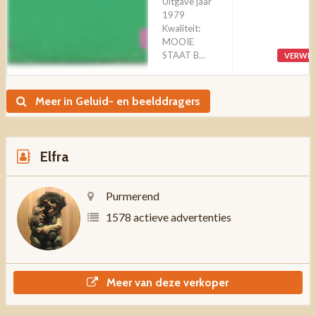
Uitgave jaar
1979
Kwaliteit:
MOOIE
STAAT B...
VERWIJ
Meer in Geluid- en beelddragers
Elfra
Purmerend
1578 actieve advertenties
Meer van deze verkoper