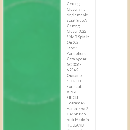
‎Getting
Closer vinyl
single mooie
staat Side A
Getting
Closer 3:22
Side B Spin It
On 2:53
Label:
Parlophone
Cataloge nr:
5C 006-
62945
Opname:
STEREO
Formaat:
VINYL
SINGLE
Toeren: 45
Aantal nrs: 2
Genre: Pop
rock Made in
HOLLAND