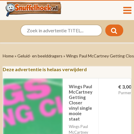
Home
»
Geluid- en beelddragers
» Wings Paul McCartney Getting Closer
Deze advertentie is helaas verwijderd
Wings Paul
€ 3,00
McCartney
Purmere
Getting
Closer
vinyl single
mooie
staat
Wings Paul
McCartney