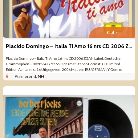
€ 4,-
Placido Domingo – Italia Ti Amo 16 nrs CD 2006 ZGAN
Placido Domingo – Italia Ti Amo 16 nrs CD 2006 ZGAN Label: Deutsche
Grammophon – 00289 477 5565 Opname: Stereo Format: CD Limited
Edition Aantal nrs: 16 Uitgegeven: 2006 Made in EU /GERMANY Genre:
KLASSIEK ROMANTIC ...
Purmerend, NH