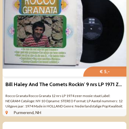
€ 5,-
Bill Haley And The Comets Rockin' 9 nrs LP 1971 ZGAN
Rocco Granata Rocco Granata 12 nrs LP 1974 zeer mooie staat Label:
NEGRAM Cataloge: NY-10 Opname: STEREO Format: LP Aantal nummers: 12
Uitgave jaar: 1974 Made in HOLLAND Genre: Nederlandstalige Pop Kwaliteit:
ZEER MOOIE STAAT ...
Purmerend, NH